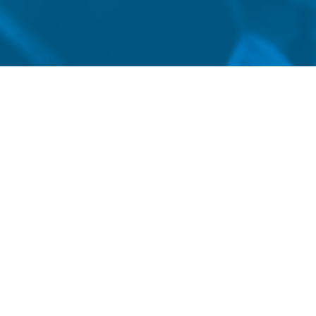
Av. Franscisco Silveira Bi
1369, Pavilhão 27
Sala 01, 2° Andar, Sarand
010, Porto Alegre, RS
E-mail:
contato@canadatrad
Telefone +55 (51) 334