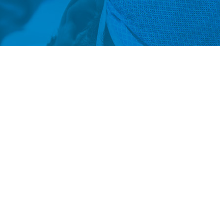
tencourt, n°
i, CEP: 91150-
Institucional
Produtos
Contato
Distribuidores
e.com.br
6-5065