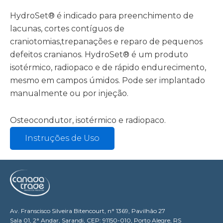
HydroSet® é indicado para preenchimento de
lacunas, cortes contíguos de
craniotomias,trepanações e reparo de pequenos
defeitos cranianos. HydroSet® é um produto
isotérmico, radiopaco e de rápido endurecimento,
mesmo em campos úmidos. Pode ser implantado
manualmente ou por injeção.
Osteocondutor, isotérmico e radiopaco.
Instruções de Uso
Av. Franscisco Silveira Bitencourt, n° 1369, Pavilhão 27
Sala 01, 2° Andar, Sarandi, CEP: 91150-010, Porto Alegre, RS